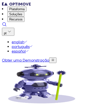
Plataforma
Soluções
Recursos
pt
english
português
español
Obter uma Demonstração