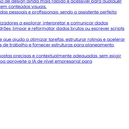
so de design ainda mais rápido e acessível para qualquer
 em conteúdos visuais.
as pessoais e profissionais, sendo a assistente perfeita
lizadores a explorar, interpretar e comunicar dados
rões, limpar e reformatar dados brutos ou escrever scripts
ue ajuda a otimizar tarefas, estruturar rotinas e acelerar
os de trabalho e fornecer estruturas para planeamento,
postas precisas e contextualmente adequadas, sem exigir
a aproveite a IA de nível empresarial para