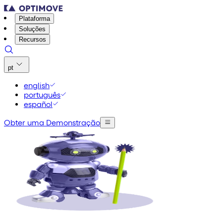
Plataforma
Soluções
Recursos
pt
english
português
español
Obter uma Demonstração