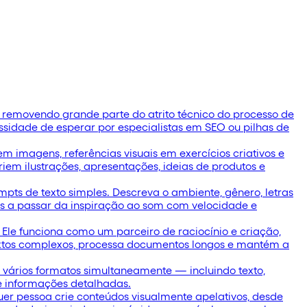
 removendo grande parte do atrito técnico do processo de
sidade de esperar por especialistas em SEO ou pilhas de
 imagens, referências visuais em exercícios criativos e
iem ilustrações, apresentações, ideias de produtos e
pts de texto simples. Descreva o ambiente, gênero, letras
ores a passar da inspiração ao som com velocidade e
le funciona como um parceiro de raciocínio e criação,
textos complexos, processa documentos longos e mantém a
 vários formatos simultaneamente — incluindo texto,
 e informações detalhadas.
er pessoa crie conteúdos visualmente apelativos, desde