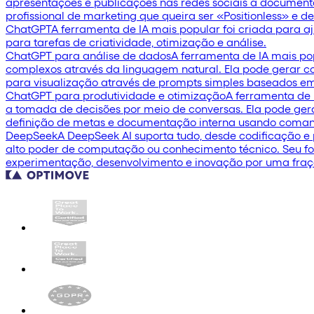
apresentações e publicações nas redes sociais a documento
profissional de marketing que queira ser «Positionless» e d
ChatGPT
A ferramenta de IA mais popular foi criada para aju
para tarefas de criatividade, otimização e análise.
ChatGPT para análise de dados
A ferramenta de IA mais pop
complexos através da linguagem natural. Ela pode gerar con
para visualização através de prompts simples baseados em
ChatGPT para produtividade e otimização
A ferramenta de 
a tomada de decisões por meio de conversas. Ela pode gerar 
definição de metas e documentação interna usando coman
DeepSeek
A DeepSeek AI suporta tudo, desde codificação e
alto poder de computação ou conhecimento técnico. Seu foc
experimentação, desenvolvimento e inovação por uma fraçã