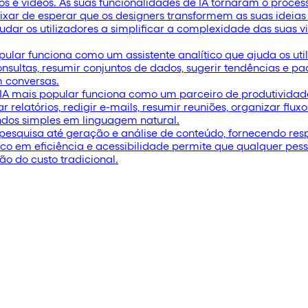
s e vídeos. As suas funcionalidades de IA tornaram o proces
eixar de esperar que os designers transformem as suas ideias
dar os utilizadores a simplificar a complexidade das suas vid
ular funciona como um assistente analítico que ajuda os uti
sultas, resumir conjuntos de dados, sugerir tendências e pad
 conversas.
IA mais popular funciona como um parceiro de produtividade q
relatórios, redigir e-mails, resumir reuniões, organizar flux
dos simples em linguagem natural.
 pesquisa até geração e análise de conteúdo, fornecendo res
o em eficiência e acessibilidade permite que qualquer pesso
o do custo tradicional.