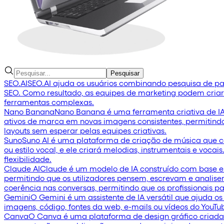
Pesquisar
SEO.AI
SEO.AI ajuda os usuários combinando pesquisa de pa
SEO. Como resultado, as equipes de marketing podem criar
ferramentas complexas.
Nano Banana
Nano Banana é uma ferramenta criativa de IA 
ativos de marca em novas imagens consistentes, permitindo 
layouts sem esperar pelas equipes criativas.
Suno
Suno AI é uma plataforma de criação de música que cap
ou estilo vocal, e ele criará melodias, instrumentais e voc
flexibilidade.
Claude AI
Claude é um modelo de IA construído com base em
permitindo que os utilizadores pensem, escrevam e analis
coerência nas conversas, permitindo que os profissionais p
Gemini
O Gemini é um assistente de IA versátil que ajuda 
imagens, código, fontes da web, e-mails ou vídeos do YouTu
Canva
O Canva é uma plataforma de design gráfico criada 