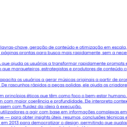
lavras-chave, geração de conteúdo e otimização em escala,
 páginas prontas para busca mais rapidamente, sem a neces
que ajuda os usuários a transformar rapidamente prompts em
que marqueteiros, estrategistas e produtores de conteúdo cr
acita os usuários a gerar músicas originais a partir de prom
ais. De rascunhos rápidos a peças polidas, ele ajuda os criad
 princípios éticos que têm como foco o bem-estar humano. E
em com maior coerência e profundidade. Ele interpreta con
assem com fluidez da ideia à execução.
os utilizadores a agir com base em informações complexas em
be — para obter insights úteis, resumos, conclusões técnicas
em 2013 para democratizar o design, permitindo que qualqu