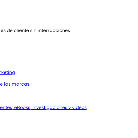
s de cliente sin interrupciones
rketing
de las marcas
ientes, eBooks, investigaciones y videos