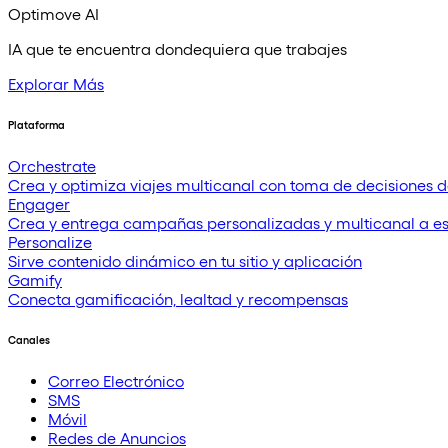
Optimove AI
IA que te encuentra dondequiera que trabajes
Explorar Más
Plataforma
Orchestrate
Crea y optimiza viajes multicanal con toma de decisiones d
Engager
Crea y entrega campañas personalizadas y multicanal a e
Personalize
Sirve contenido dinámico en tu sitio y aplicación
Gamify
Conecta gamificación, lealtad y recompensas
Canales
Correo Electrónico
SMS
Móvil
Redes de Anuncios