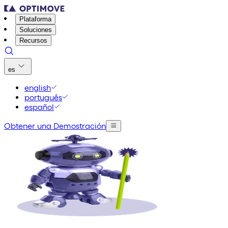
Plataforma
Soluciones
Recursos
es
english
português
español
Obtener una Demostración