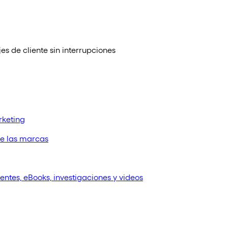
s de cliente sin interrupciones
rketing
de las marcas
ientes, eBooks, investigaciones y videos