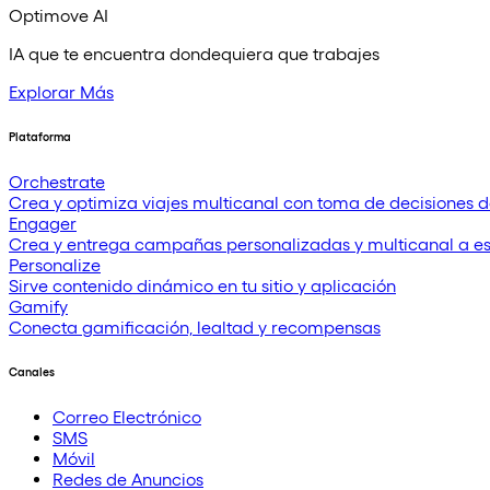
Optimove AI
IA que te encuentra dondequiera que trabajes
Explorar Más
Plataforma
Orchestrate
Crea y optimiza viajes multicanal con toma de decisiones d
Engager
Crea y entrega campañas personalizadas y multicanal a e
Personalize
Sirve contenido dinámico en tu sitio y aplicación
Gamify
Conecta gamificación, lealtad y recompensas
Canales
Correo Electrónico
SMS
Móvil
Redes de Anuncios