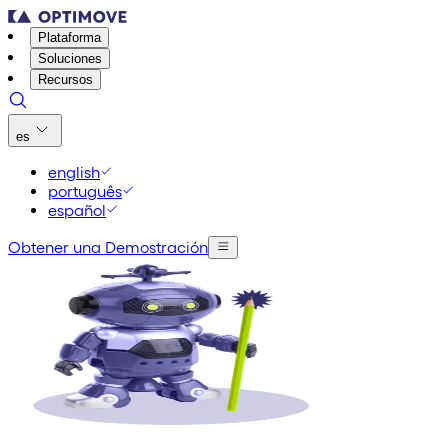
Plataforma
Soluciones
Recursos
es
english
português
español
Obtener una Demostración