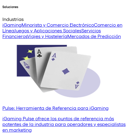
Soluciones
Industrias
iGaming
Minorista y Comercio Electrónico
Comercio en
Línea
Juegos y Aplicaciones Sociales
Servicios
Financieros
Viajes y Hostelería
Mercados de Predicción
Pulse: Herramienta de Referencia para iGaming
iGaming Pulse ofrece los puntos de referencia más
potentes de la industria para operadores y especialistas
en marketing