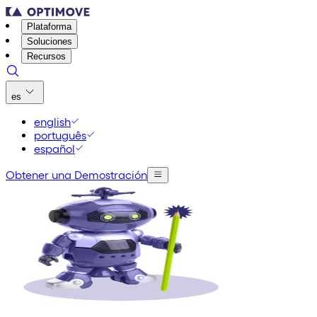
Plataforma
Soluciones
Recursos
es
english
português
español
Obtener una Demostración