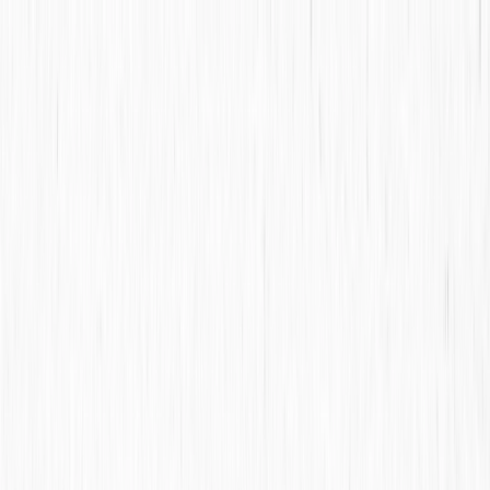
Plataforma
Soluções
Recursos
pt
english
português
español
Obter uma Demonstração