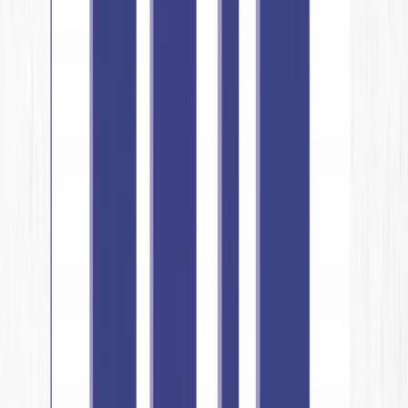
das Mães de 2024
Mais de 80% estão motivados a comprar
antecipadamente com base no preço, mas os
consumidores afirmam que a qualidade e a
personalização são fatores mais importantes do que o
preço.
Varejo e comércio eletrônico
|
Email
|
Web
|
IA de
marketing
Tendências de Compras de Consumidores para o
Verão de 2024
A análise abrangente destaca as tendências e
comportamentos de compras de verão, confirmando
todos os hábitos de compra dos consumidores.
Descobrir
Junte-se ao movimento de Positionless Marketing
Junte-se aos profissionais de marketing que estão
deixando para trás as limitações de funções fixas para
aumentar a eficiência de suas campanhas em 88%
Peça um demo