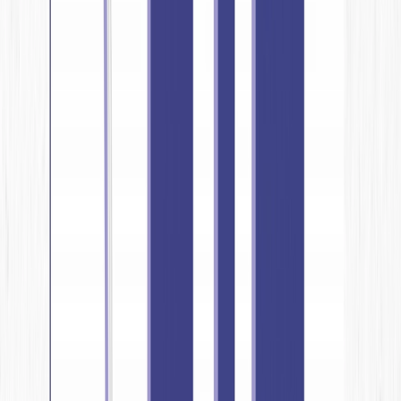
jogador social médio. Isso indica que, enquanto o jogador
médio faz depósitos maiores, o jogador social médio faz
mais pagamentos.
VIPs
Parece que os sites de jogos de azar são mais
dependentes de VIPs do que os sites sociais. Nas redes
sociais, também existe um segmento VIP muito forte, mas
a distribuição de Pareto não é tão acentuada como no
jogo. Por outras palavras, os 10% dos melhores jogadores
nos sites de jogo geram 80% dos depósitos, enquanto nas
redes sociais representam apenas 60% (25% menos). Se
olhar para todo o gráfico de Pareto, verá uma cauda mais
suave e mais longa nas redes sociais.
Implicações estratégicas
O facto de não haver levantamentos nos jogos sociais é o
que os torna jogos e não jogos de azar. Isto tem um
impacto importante no nível de liberdade que os
profissionais de marketing têm para enviar promoções e
ofertas aos jogadores: os especialistas em CRM podem