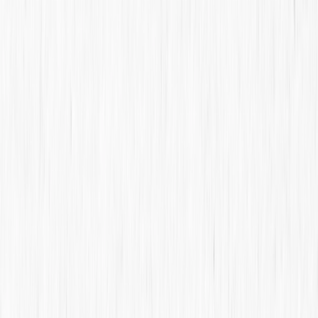
Canais
Email
SMS
Mobile
Web
Redes de Anúncios
WhatsApp
Integrações
Soluções
iGaming
Varejo e E-commerce
Negociação Online
Jogos e Aplicativos Sociais
Serviços Financeiros
Viagens e Hospitalidade
Mercados de Previsão
Solução de Crescimento Unificado
Recursos