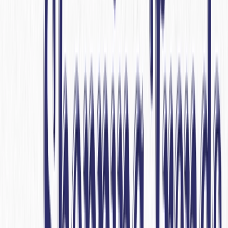
Hub do Desenvolvedor
Use nossas APIs, SDKs e documentação para construir
jornadas de cliente contínuas
Explore Mais
Recursos
Blog
Insights para implementar e aperfeiçoar o Positionless
Marketing
Hub de IA
Aprenda com o sucesso e o crescimento do Positionless
Marketing de marcas