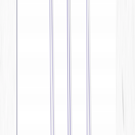
Compreender as diferenças entre jogadores de casino
online e jogadores de jogos sociais de casino