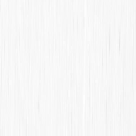
Blog
Histórias de Sucesso de Clientes
Hub de IA
Marketing 101
Hub do Desenvolvedor
Recursos
Serviços Profissionais
Treinamento e Certificação
Base de Conhecimento
Parceiros
Central de Confiança
O livro Positionless Marketing