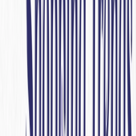
Marketing 101
Domine os fundamentos do Positionless Marketing
Descubra Mais
Explore o Positionless Marketing com histórias de sucesso
de clientes, eBooks, pesquisas e vídeos
Seu Sucesso
Serviços Profissionais
Cursos e Certificações
Base de Conhecimento
Parceiros
Jogos e aplicativos sociais
Web
Marketing Multicanal
Casinos online vs. Jogos de casino
sociais
Compreenda as diferenças entre jogadores de cassino
online e jogadores de jogos sociais de cassino.