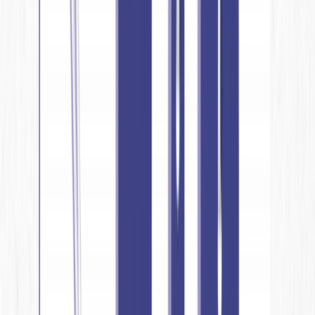
Comprovando o impacto do fator social, descobrimos que
jogadores com mais de 100 amigos valem 50% a mais em
termos de valor ao longo da vida (LTV). Ao analisar os
principais segmentos sociais (uma combinação do
número de amigos, bens virtuais enviados e mensagens
enviadas), vemos um LTV 80% maior.
A base de dados dos «funs» (jogadores que não pagam) é
enorme e extremamente importante nas redes sociais,