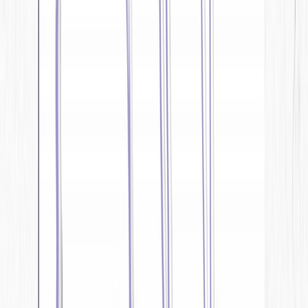
O nosso estudo mostra que o nível de envolvimento dos
jogadores em domínios sociais é muito mais elevado do
que no jogo online. Um jogador social muito ativo joga, em
média, a cada dois dias, ao contrário de um jogador de
jogo muito ativo, que joga, em média, uma vez a cada
quatro dias. Assim, os jogadores sociais ativos apresentam
níveis de envolvimento duas vezes superiores!